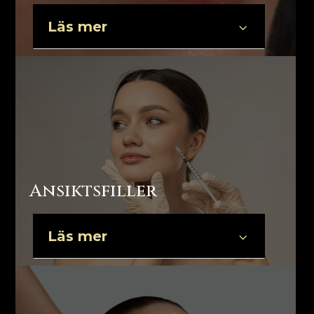
Läs mer
3
Ansiktsfiller
Läs mer
3