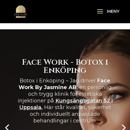
\n
\n
Face Work - Botox i
Enköping
Botox i Enköping – Jag driver
Face
Work By Jasmine AB
, en personlig
och trygg klinik för estetiska
injektioner på
Kungsängsgatan 52 i
Uppsala.
Här står kvalitet, säkerhet
och individuellt anpassade
behandlingar i centrum.