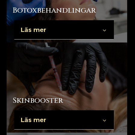
Botoxbehandlingar
Läs mer
3
Skinbooster
Läs mer
3