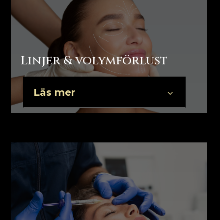
Linjer & volymförlust
Läs mer
3