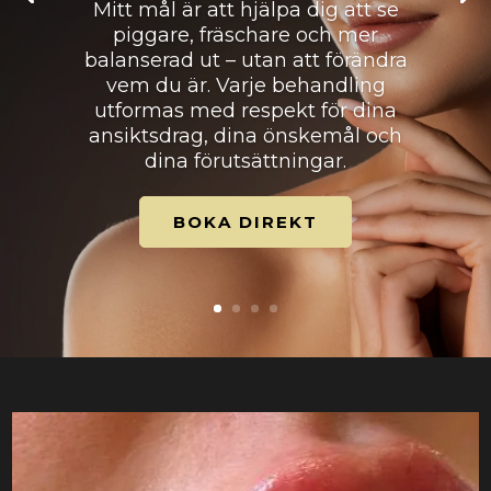
Mitt mål är att hjälpa dig att se
piggare, fräschare och mer
balanserad ut – utan att förändra
vem du är. Varje behandling
utformas med respekt för dina
ansiktsdrag, dina önskemål och
dina förutsättningar.
BOKA DIREKT