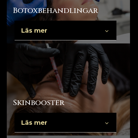
Botoxbehandlingar
Läs mer
3
Skinbooster
Läs mer
3