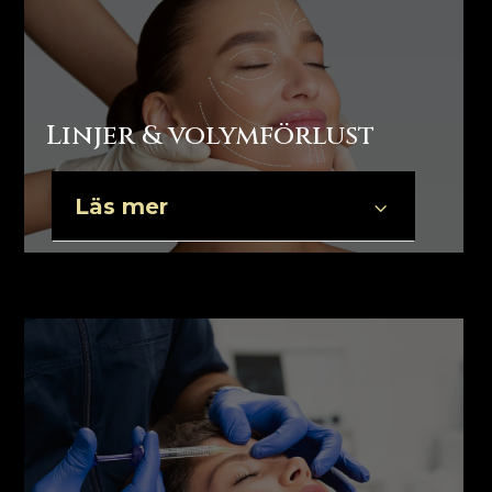
Linjer & volymförlust
Läs mer
3