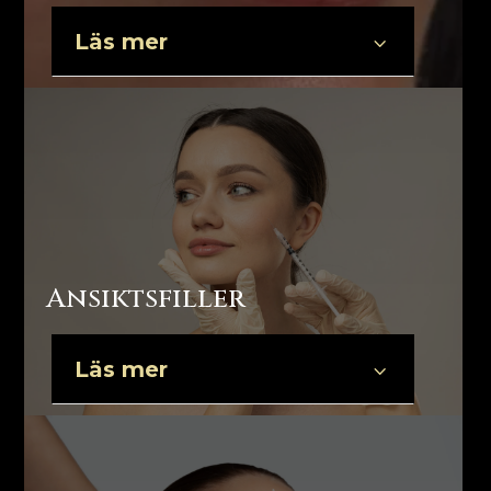
Läs mer
3
Ansiktsfiller
Läs mer
3