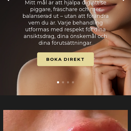
Mitt mål är att hjälpa dig att se
piggare, fräschare och mer
balanserad ut – utan att förändra
vem du är. Varje behandling
utformas med respekt för dina
ansiktsdrag, dina önskemål och
dina förutsättningar.
BOKA DIREKT