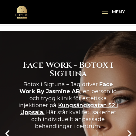
\n
\n
Face Work - Botox i
Sigtuna
Botox i Sigtuna – Jag driver
Face
Work By Jasmine AB
, en personlig
och trygg klinik för estetiska
injektioner på
Kungsängsgatan 52 i
Uppsala.
Här står kvalitet, säkerhet
och individuellt anpassade
behandlingar i centrum.