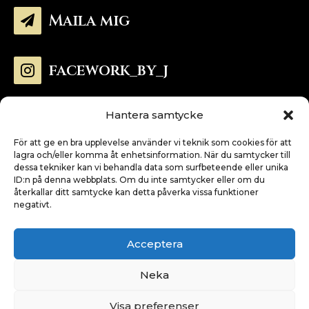
Maila mig

facework_by_j

Hantera samtycke
Kungsängsgatan 52, 753 22

Uppsala
För att ge en bra upplevelse använder vi teknik som cookies för att
lagra och/eller komma åt enhetsinformation. När du samtycker till
dessa tekniker kan vi behandla data som surfbeteende eller unika
ID:n på denna webbplats. Om du inte samtycker eller om du
Start
återkallar ditt samtycke kan detta påverka vissa funktioner
negativt.
Mina behandlingar
Acceptera
Om mig
Neka
FAQ
Visa preferenser