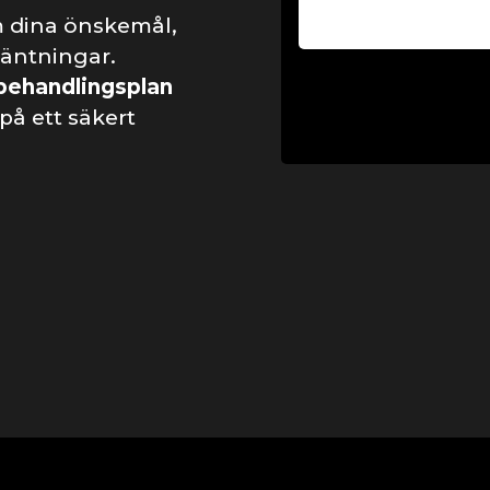
m dina önskemål,
väntningar.
behandlingsplan
på ett säkert